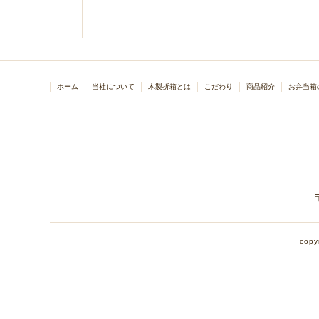
ホーム
当社について
木製折箱とは
こだわり
商品紹介
お弁当箱
copy