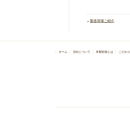
←
製造現場ご紹介
ホーム
当社について
木製折箱とは
こだわ