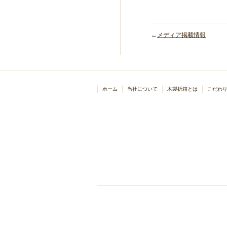
←
メディア掲載情報
ホーム
当社について
木製折箱とは
こだわ