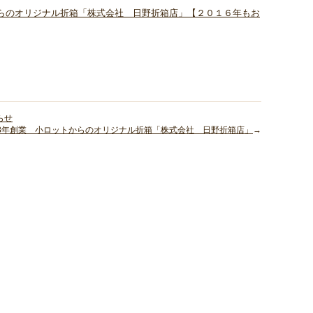
からのオリジナル折箱「株式会社 日野折箱店」【２０１６年もお
らせ
48年創業 小ロットからのオリジナル折箱「株式会社 日野折箱店」
→