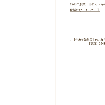
1948年創業 小ロット
世話になりました。】
←
【年末年始営業】のお知
【更新】19