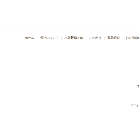
ホーム
当社について
木製折箱とは
こだわり
商品紹介
お弁当箱
copy